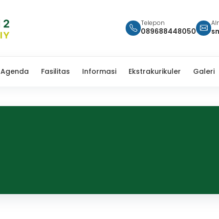
Telepon
Al
089688448050
s
Agenda
Fasilitas
Informasi
Ekstrakurikuler
Galeri