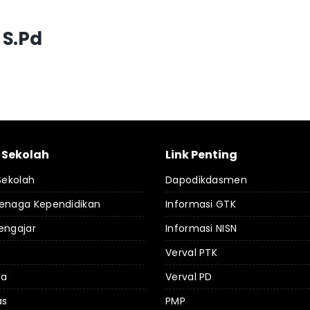
 S.Pd
l Sekolah
Link Penting
 Sekolah
Dapodikdasmen
Tenaga Kependidikan
Informasi GTK
engajar
Informasi NISN
Verval PTK
da
Verval PD
as
PMP