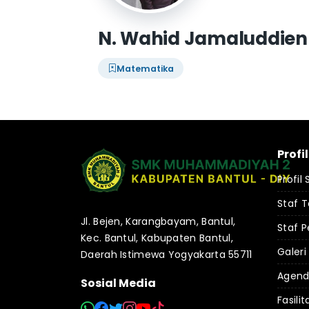
N. Wahid Jamaluddien
Matematika
Profi
Profil
Staf 
Jl. Bejen, Karangbayam, Bantul,
Staf P
Kec. Bantul, Kabupaten Bantul,
Galeri
Daerah Istimewa Yogyakarta 55711
Agen
Sosial Media
Fasilit