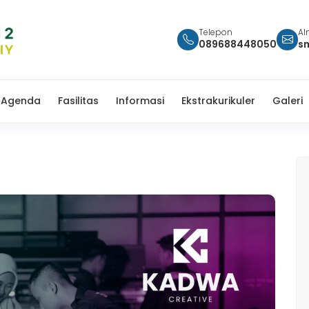
Telepon
Al
089688448050
s
Agenda
Fasilitas
Informasi
Ekstrakurikuler
Galeri