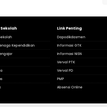
l Sekolah
Link Penting
 Sekolah
Dapodikdasmen
Tenaga Kependidikan
Informasi GTK
engajar
Informasi NISN
Verval PTK
da
Verval PD
as
PMP
k
Absensi Online