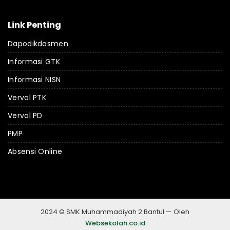
Link Penting
Dapodikdasmen
Informasi GTK
Informasi NISN
Verval PTK
Verval PD
PMP
Absensi Online
2024 © SMK Muhammadiyah 2 Bantul — Oleh
Websekolah.co.id