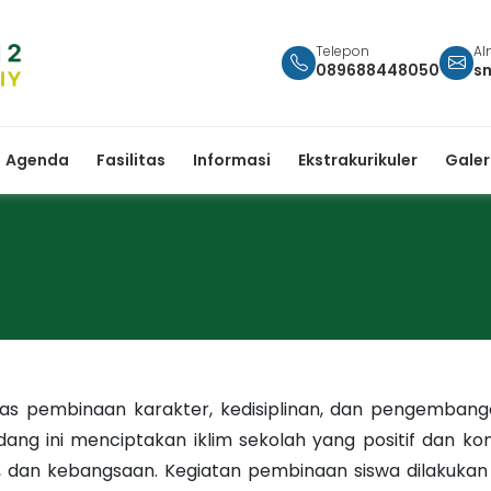
Telepon
Al
089688448050
s
Agenda
Fasilitas
Informasi
Ekstrakurikuler
Galer
s pembinaan karakter, kedisiplinan, dan pengembanga
bidang ini menciptakan iklim sekolah yang positif dan 
ka, dan kebangsaan. Kegiatan pembinaan siswa dilakukan