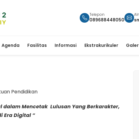
Telepon
Al
089688448050
s
Agenda
Fasilitas
Informasi
Ekstrakurikuler
Galer
atuan Pendidikan
ul dalam Mencetak
Lulusan Yang Berkarakter,
Era Digital ”