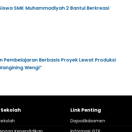
: Siswa SMK Muhammadiyah 2 Bantul Berkreasi
 Pembelajaran Berbasis Proyek Lewat Produksi
“Wangining Wengi”
l Sekolah
Link Penting
 Sekolah
Dapodikdasmen
Tenaga Kependidikan
Informasi GTK