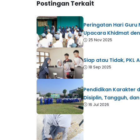
Postingan Terkait
Peringatan Hari Guru
Upacara Khidmat den
25 Nov 2025
Siap atau Tidak, PKL A
18 Sep 2025
Pendidikan Karakter 
Disiplin, Tangguh, dan
16 Jul 2026