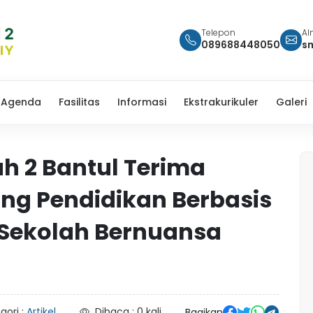
Telepon
Al
089688448050
s
Agenda
Fasilitas
Informasi
Ekstrakurikuler
Galeri
 2 Bantul Terima
ng Pendidikan Berbasis
Sekolah Bernuansa
gori :
Artikel
Dibaca : 0 kali
Bagikan