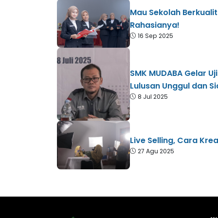
Mau Sekolah Berkuali
Rahasianya!
16 Sep 2025
SMK MUDABA Gelar Uji
Lulusan Unggul dan S
8 Jul 2025
Live Selling, Cara Kr
27 Agu 2025