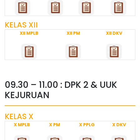
KELAS XII
XII MPLB
XII PM
XII DKV
09.30 – 11.00 : DPK 2 & UUK
KEJURUAN
KELAS X
X MPLB
X PM
X PPLG
X DKV