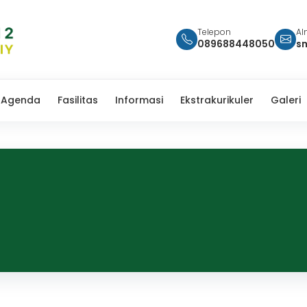
Telepon
Al
089688448050
s
Agenda
Fasilitas
Informasi
Ekstrakurikuler
Galeri