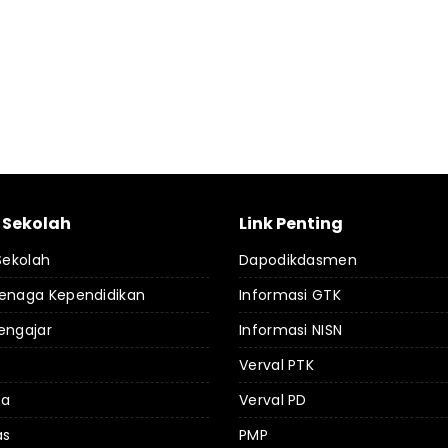
l Sekolah
Link Penting
 Sekolah
Dapodikdasmen
Tenaga Kependidikan
Informasi GTK
engajar
Informasi NISN
Verval PTK
da
Verval PD
as
PMP