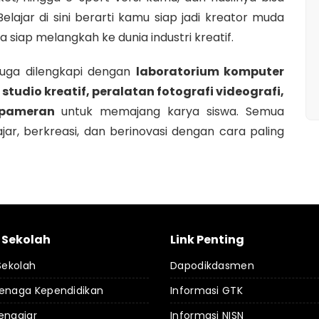
Belajar di sini berarti kamu siap jadi kreator muda
a siap melangkah ke dunia industri kreatif.
 juga dilengkapi dengan
laboratorium komputer
studio kreatif, peralatan fotografi videografi,
g pameran
untuk memajang karya siswa. Semua
lajar, berkreasi, dan berinovasi dengan cara paling
l Sekolah
Link Penting
 Sekolah
Dapodikdasmen
Tenaga Kependidikan
Informasi GTK
engajar
Informasi NISN