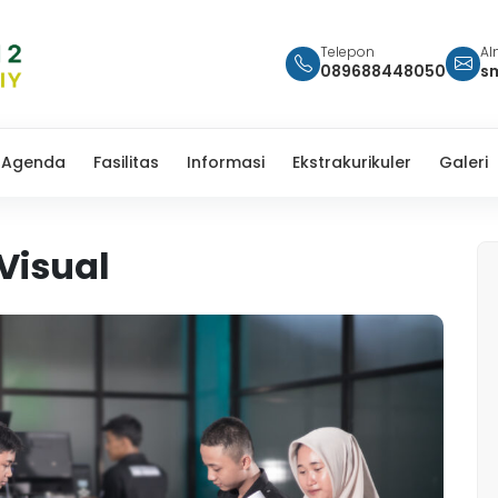
Telepon
Al
089688448050
s
Agenda
Fasilitas
Informasi
Ekstrakurikuler
Galeri
Visual