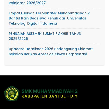
Pelajaran 2026/2027
Empat Lulusan Terbaik SMK Muhammadiyah 2
Bantul Raih Beasiswa Penuh dari Universitas
Teknologi Digital Indonesia
PENILAIAN ASESMEN SUMATIF AKHIR TAHUN
2025/2026
Upacara Hardiknas 2026 Berlangsung Khidmat,
Sekolah Berikan Apresiasi Siswa Berprestasi