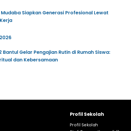
 Mudaba Siapkan Generasi Profesional Lewat
Kerja
/2026
antul Gelar Pengajian Rutin di Rumah Siswa:
ritual dan Kebersamaan
Profil Sekolah
Profil Sekolah