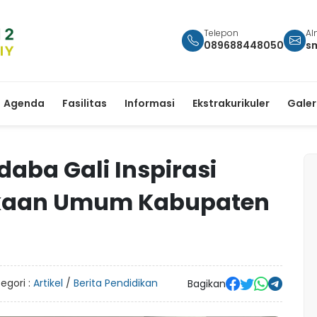
Telepon
Al
089688448050
s
Agenda
Fasilitas
Informasi
Ekstrakurikuler
Galer
aba Gali Inspirasi
takaan Umum Kabupaten
egori :
Artikel
/
Berita Pendidikan
Bagikan