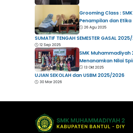
Grooming Class : SMK
Penampilan dan Etika 
26 Agu 2025
SUMATIF TENGAH SEMESTER GASAL 2025
12 Sep 2025
SMK Muhammadiyah 2 B
Menanamkan Nilai Spi
13 Okt 2025
UJIAN SEKOLAH dan USBM 2025/2026
30 Mar 2026