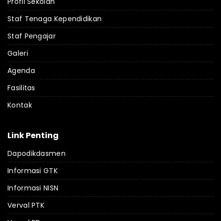
Profil Sekolah
Staf Tenaga Kependidikan
Staf Pengajar
Galeri
Agenda
Fasilitas
Kontak
Link Penting
Dapodikdasmen
Informasi GTK
Informasi NISN
Verval PTK