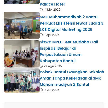
Palace Hotel
14 Mei 2025
SMK Muhammadiyah 2 Bantul
Perkuat Eksistensi lewat Juara 3
LKS Digital Marketing 2026
9 Apr 2026
Siswa MPLB SMK Mudaba Gali
Inspirasi Belajar di
Perpustakaan Umum
Kabupaten Bantul
29 Agu 2025
Polsek Bantul Gaungkan Sekolah
Aman Tanpa Kekerasan di SMK
Muhammadiyah 2 Bantul
17 Jul 2025