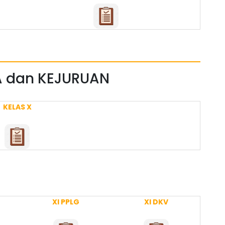
UPA dan KEJURUAN
KELAS X
XI PPLG
XI DKV