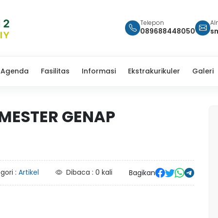
Telepon
Al
089688448050
s
Agenda
Fasilitas
Informasi
Ekstrakurikuler
Galeri
EMESTER GENAP
gori :
Artikel
Dibaca : 0 kali
Bagikan