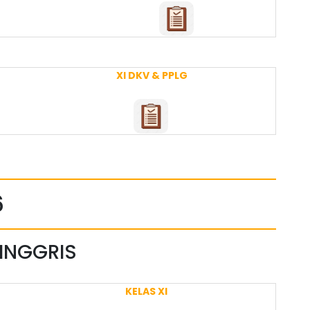
XI DKV & PPLG
6
 INGGRIS
KELAS XI